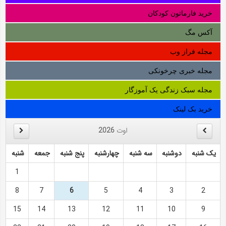
خرید فارماتون کودکان
آکس مگ
مجله فراز وب
مجله خبری چرخونکی
مجله سبک زندگی یک آموزگار
خرید بک لینک
اوت
2026
یک شنبه
دوشنبه
سه شنبه
چهارشنبه
پنج شنبه
جمعه
شنبه
1
8
7
6
5
4
3
2
15
14
13
12
11
10
9