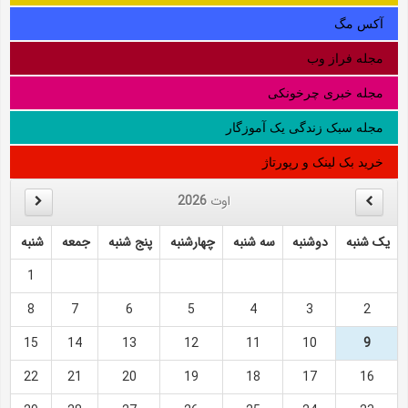
آکس مگ
مجله فراز وب
مجله خبری چرخونکی
مجله سبک زندگی یک آموزگار
خرید بک لینک و رپورتاژ
اوت
2026
یک شنبه
دوشنبه
سه شنبه
چهارشنبه
پنج شنبه
جمعه
شنبه
1
8
7
6
5
4
3
2
15
14
13
12
11
10
9
22
21
20
19
18
17
16