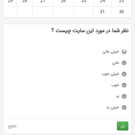
29
28
27
26
25
24
23
31
30
نظر شما در مورد این سایت چیست ؟
خیلی عالی
عالی
خیلی خوب
خوب
بد
خیلی بد
نتایج
رای