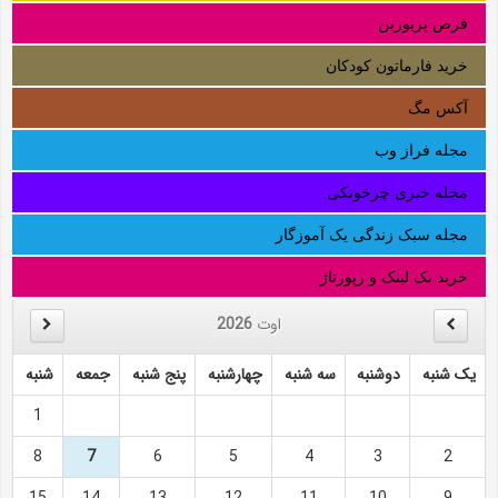
قرص پریورین
خرید فارماتون کودکان
آکس مگ
مجله فراز وب
مجله خبری چرخونکی
مجله سبک زندگی یک آموزگار
خرید بک لینک و رپورتاژ
اوت
2026
یک شنبه
دوشنبه
سه شنبه
چهارشنبه
پنج شنبه
جمعه
شنبه
1
8
7
6
5
4
3
2
15
14
13
12
11
10
9