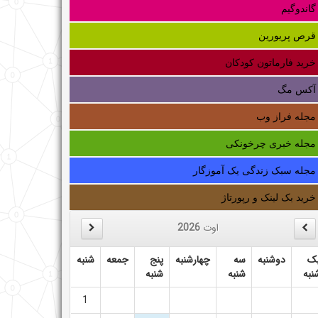
گاندوگیم
قرص پریورین
خرید فارماتون کودکان
آکس مگ
مجله فراز وب
مجله خبری چرخونکی
مجله سبک زندگی یک آموزگار
خرید بک لینک و رپورتاژ
اوت
2026
ک
دوشنبه
سه
چهارشنبه
پنج
جمعه
شنبه
نبه
شنبه
شنبه
1