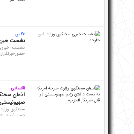
عکس
نشست خبری 
حضورخبرنگاران 
اقتصادی
اذعان سخنگو
صهیونیستی د
سخنگوی وزارت خ
دست آمده، نشا