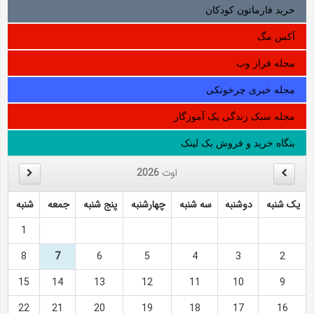
خرید فارماتون کودکان
آکس مگ
مجله فراز وب
مجله خبری چرخونکی
مجله سبک زندگی یک آموزگار
بنگاه خرید و فروش بک لینک
اوت
2026
یک شنبه
دوشنبه
سه شنبه
چهارشنبه
پنج شنبه
جمعه
شنبه
1
8
7
6
5
4
3
2
15
14
13
12
11
10
9
22
21
20
19
18
17
16