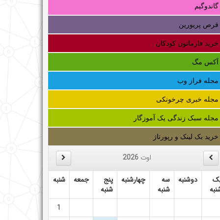
گاندوگیم
قرص پریورین
خرید فارماتون کودکان
آکس مگ
مجله فراز وب
مجله خبری چرخونکی
مجله سبک زندگی یک آموزگار
خرید بک لینک و رپورتاژ
اوت
2026
ک
دوشنبه
سه
چهارشنبه
پنج
جمعه
شنبه
نبه
شنبه
شنبه
1