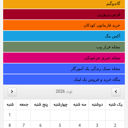
گاندوگیم
قرص پریورین
خرید فارماتون کودکان
آکس مگ
مجله فراز وب
مجله خبری چرخونکی
مجله سبک زندگی یک آموزگار
بنگاه خرید و فروش بک لینک
اوت
2026
یک شنبه
دوشنبه
سه شنبه
چهارشنبه
پنج شنبه
جمعه
شنبه
1
8
7
6
5
4
3
2