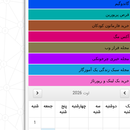
گاندوگیم
قرص پریورین
خرید فارماتون کودکان
آکس مگ
مجله فراز وب
مجله خبری چرخونکی
مجله سبک زندگی یک آموزگار
خرید بک لینک و رپورتاژ
اوت
2026
ک
دوشنبه
سه
چهارشنبه
پنج
جمعه
شنبه
نبه
شنبه
شنبه
1